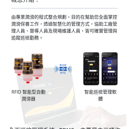
由專業潤滑的程式整合規劃，目的在幫助您全面掌控
潤滑保養工作，透過智慧化的管理方式，協助工廠管
理人員、督導人員及現場維護人員，皆可確實管理與
追蹤巡檢勤務。
RFID 智能型自動
智能巡檢管理軟
潤滑器
體