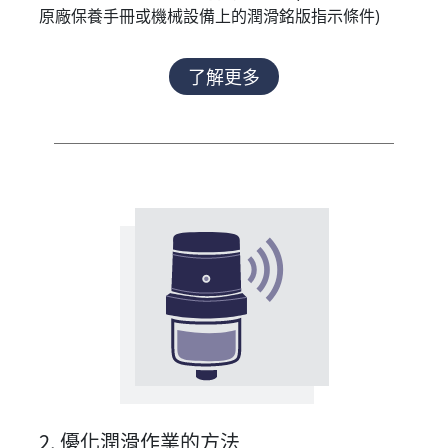
原廠保養手冊或機械設備上的潤滑銘版指示條件)
了解更多
2. 優化潤滑作業的方法