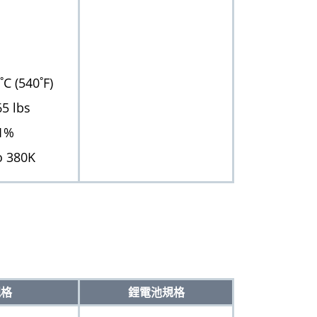
(540˚F)
 lbs
1%
 380K
規格
鋰電池規格