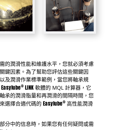
需的潤滑性能和維護⽔平，您就必須考慮
關鍵因素。為了幫助您評估這些關鍵因
以及潤滑作業標準範例，當您將軸承規
®
Easylube
LINK
軟體的 MQL 計算器，它
軸承的潤滑脂量和再潤滑的間隔時間，您
®
Easylube
來選擇合適代碼的
⾼性能潤滑
部分中的信息時，如果您有任何疑問或需