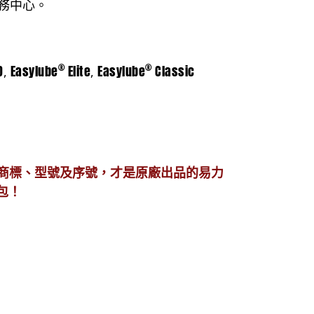
務中心。
®
®
D
Easylube
Elite
Easylube
Classic
,
,
商標、型號及序號，才是原廠出品的易力
包！