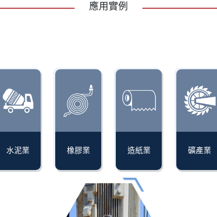
應用實例
水泥業
橡膠業
造紙業
礦產業