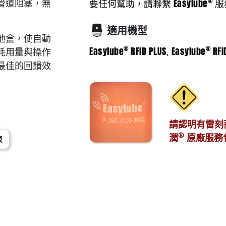
®
Easylube
管道阻塞，無
要任何幫助，請聯繫
服
適用機型
池盒，使自動
®
®
Easylube
RFID PLUS
Easylube
RFI
,
耗用量與操作
最佳的回饋效
請認明有雷刻
®
潤
原廠服務
表